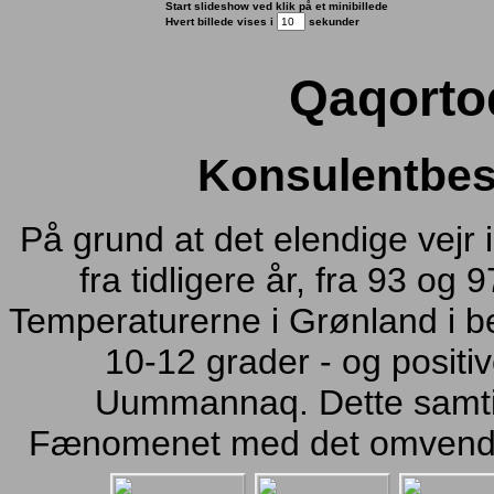
Start slideshow ved klik på et minibillede
Hvert billede vises i
sekunder
Qaqorto
Konsulentbes
På grund at det elendige vejr 
fra tidligere år, fra 93 og 9
Temperaturerne i Grønland i b
10-12 grader - og positi
Uummannaq. Dette samtid
Fænomenet med det omvendt