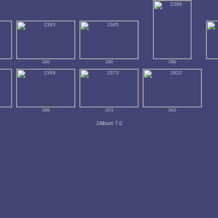
2363
2365
2366
2369
2373
2622
JAlbum 7.0