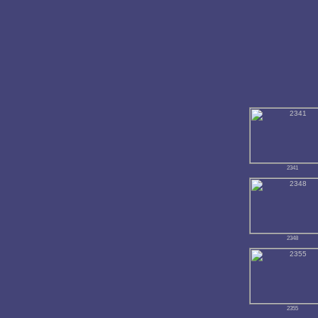
2341
2348
2355