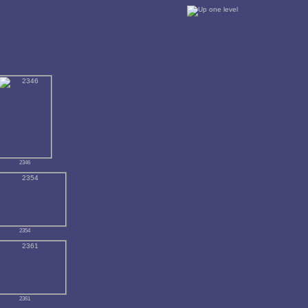
2346
2354
2361