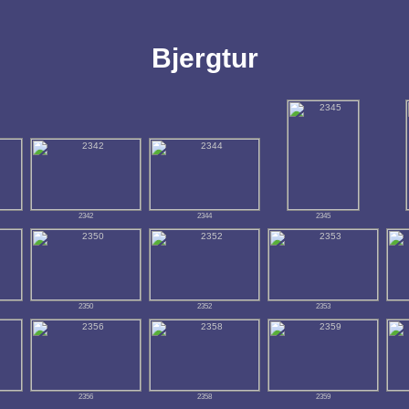
Bjergtur
2342
2344
2345
2350
2352
2353
2356
2358
2359