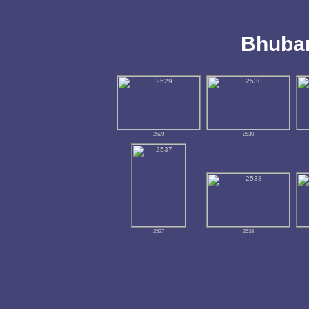
Bhuba
2529
2530
2537
2538